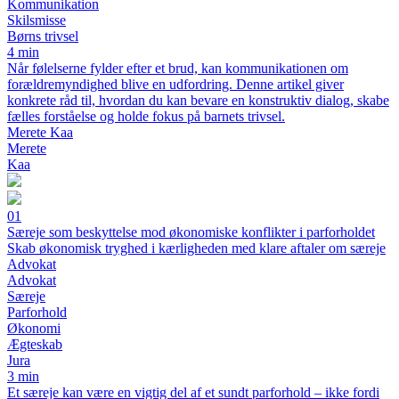
Kommunikation
Skilsmisse
Børns trivsel
4 min
Når følelserne fylder efter et brud, kan kommunikationen om
forældremyndighed blive en udfordring. Denne artikel giver
konkrete råd til, hvordan du kan bevare en konstruktiv dialog, skabe
fælles forståelse og holde fokus på barnets trivsel.
Merete Kaa
Merete
Kaa
01
Særeje som beskyttelse mod økonomiske konflikter i parforholdet
Skab økonomisk tryghed i kærligheden med klare aftaler om særeje
Advokat
Advokat
Særeje
Parforhold
Økonomi
Ægteskab
Jura
3 min
Et særeje kan være en vigtig del af et sundt parforhold – ikke fordi