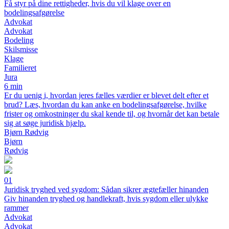
Få styr på dine rettigheder, hvis du vil klage over en
bodelingsafgørelse
Advokat
Advokat
Bodeling
Skilsmisse
Klage
Familieret
Jura
6 min
Er du uenig i, hvordan jeres fælles værdier er blevet delt efter et
brud? Læs, hvordan du kan anke en bodelingsafgørelse, hvilke
frister og omkostninger du skal kende til, og hvornår det kan betale
sig at søge juridisk hjælp.
Bjørn Rødvig
Bjørn
Rødvig
01
Juridisk tryghed ved sygdom: Sådan sikrer ægtefæller hinanden
Giv hinanden tryghed og handlekraft, hvis sygdom eller ulykke
rammer
Advokat
Advokat