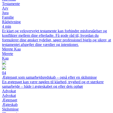
Testamente
Arv
Jura
Familie
Rådgivning
4 min
Et klart og velovervejet testamente kan forhindre misforståelser og
konflikter mellem dine efterladte. Få gode råd til, hvordan du
formulerer dine ønsker tydeligt, søger professionel hjælp og sikrer, at
testamentet afspejler dine værdier og intentioner.
Merete Kaa
Merete
Kaa
04
Ægtepagt som samarbejdsredskab – også efter en skilsmisse
En ægtepagt kan være nøglen til klarhed, tryghed og et stærkere
samarbejde – både i ægteskabet og efter dets ophør
Advokat
Advokat
Ægtepagt
Ægteskab
Skilsmisse