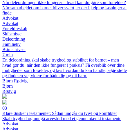
Når deleordningen ikke fungerer – hvad kan du gøre som forælder?
Når samarbejdet om barnet bliver svært, er der hjælp og løsninger at
finde
Advokat
Advokat
Forældreskab
Skilsmisse
Deleordning
Familieliv
Børns trivsel
7 min
En deleordning skal skabe tryghed og stabilitet for barnet – men
hvad gør du, når den ikke fungerer i praksis? Få overblik over dine
muligheder som forælder, og læs hvordan du kan handle, søge støtte
og finde en vej videre for både dig og dit barn.
Bjørn Rødvig
Bjørn
Rødvig
03
Klare ønsker i testamentet: Sådan undgår du tvivl og konflikter
Skab tryghed og undgå arvestrid med et gennemtænkt testamente
Advokat
Advokat