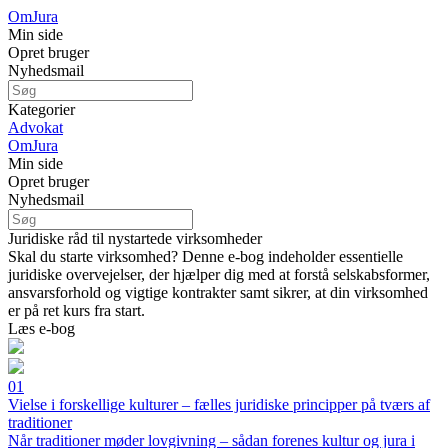
Om
Jura
Min side
Opret bruger
Nyhedsmail
Kategorier
Advokat
Om
Jura
Min side
Opret bruger
Nyhedsmail
Juridiske råd til nystartede virksomheder
Skal du starte virksomhed? Denne e-bog indeholder essentielle
juridiske overvejelser, der hjælper dig med at forstå selskabsformer,
ansvarsforhold og vigtige kontrakter samt sikrer, at din virksomhed
er på ret kurs fra start.
Læs e-bog
01
Vielse i forskellige kulturer – fælles juridiske principper på tværs af
traditioner
Når traditioner møder lovgivning – sådan forenes kultur og jura i