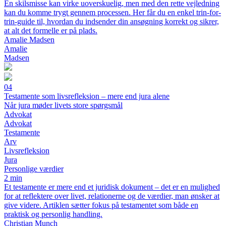
En skilsmisse kan virke uoverskuelig, men med den rette vejledning
kan du komme trygt gennem processen. Her får du en enkel trin-for-
trin-guide til, hvordan du indsender din ansøgning korrekt og sikrer,
at alt det formelle er på plads.
Amalie Madsen
Amalie
Madsen
04
Testamente som livsrefleksion – mere end jura alene
Når jura møder livets store spørgsmål
Advokat
Advokat
Testamente
Arv
Livsrefleksion
Jura
Personlige værdier
2 min
Et testamente er mere end et juridisk dokument – det er en mulighed
for at reflektere over livet, relationerne og de værdier, man ønsker at
give videre. Artiklen sætter fokus på testamentet som både en
praktisk og personlig handling.
Christian Munch