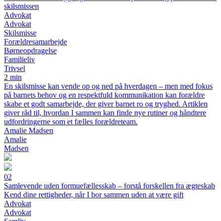
skilsmissen
Advokat
Advokat
Skilsmisse
Forældresamarbejde
Børneopdragelse
Familieliv
Trivsel
2 min
En skilsmisse kan vende op og ned på hverdagen – men med fokus
på barnets behov og en respektfuld kommunikation kan forældre
skabe et godt samarbejde, der giver barnet ro og tryghed. Artiklen
giver råd til, hvordan I sammen kan finde nye rutiner og håndtere
udfordringerne som et fælles forældreteam.
Amalie Madsen
Amalie
Madsen
02
Samlevende uden formuefællesskab – forstå forskellen fra ægteskab
Kend dine rettigheder, når I bor sammen uden at være gift
Advokat
Advokat