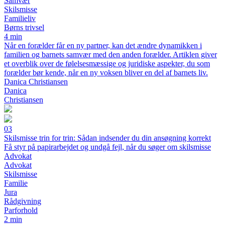
Samvær
Skilsmisse
Familieliv
Børns trivsel
4 min
Når en forælder får en ny partner, kan det ændre dynamikken i
familien og barnets samvær med den anden forælder. Artiklen giver
et overblik over de følelsesmæssige og juridiske aspekter, du som
forælder bør kende, når en ny voksen bliver en del af barnets liv.
Danica Christiansen
Danica
Christiansen
03
Skilsmisse trin for trin: Sådan indsender du din ansøgning korrekt
Få styr på papirarbejdet og undgå fejl, når du søger om skilsmisse
Advokat
Advokat
Skilsmisse
Familie
Jura
Rådgivning
Parforhold
2 min