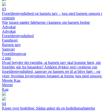
03
Forældremyndighed og barnets tarv – jura med barnets omsorg i
centrum
Når juraen møder følelserne i kampen om barnets bedste
Advokat
Advokat
Forældremyndighed
Familieret
Barnets tarv
Samvær
Forældreansvar
2 min
Hvad betyder det egentlig, at barnets tarv skal komme først, når
forældre går fra hinanden? Artiklen dykker ned i reglerne om
forældremyndighed, samvær og barnets ret til at blive hørt – og
viser, hvordan lovgivningen forsøger at forene jura med omsorg.
Merete Kaa
Merete
Kaa
04
Klage over bodeling: Sådan anker du en bodelingsafgørelse