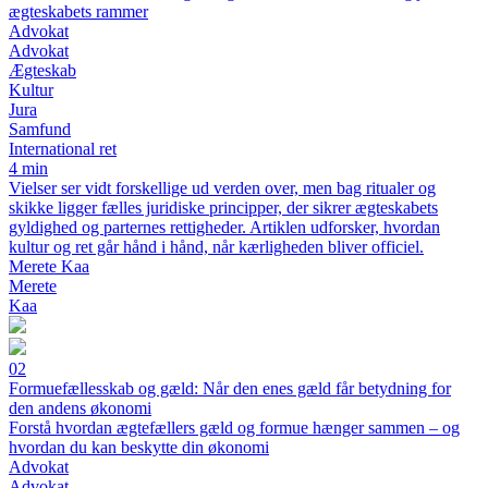
ægteskabets rammer
Advokat
Advokat
Ægteskab
Kultur
Jura
Samfund
International ret
4 min
Vielser ser vidt forskellige ud verden over, men bag ritualer og
skikke ligger fælles juridiske principper, der sikrer ægteskabets
gyldighed og parternes rettigheder. Artiklen udforsker, hvordan
kultur og ret går hånd i hånd, når kærligheden bliver officiel.
Merete Kaa
Merete
Kaa
02
Formuefællesskab og gæld: Når den enes gæld får betydning for
den andens økonomi
Forstå hvordan ægtefællers gæld og formue hænger sammen – og
hvordan du kan beskytte din økonomi
Advokat
Advokat