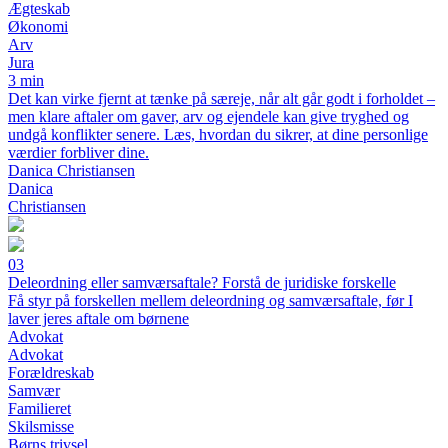
Ægteskab
Økonomi
Arv
Jura
3 min
Det kan virke fjernt at tænke på særeje, når alt går godt i forholdet –
men klare aftaler om gaver, arv og ejendele kan give tryghed og
undgå konflikter senere. Læs, hvordan du sikrer, at dine personlige
værdier forbliver dine.
Danica Christiansen
Danica
Christiansen
03
Deleordning eller samværsaftale? Forstå de juridiske forskelle
Få styr på forskellen mellem deleordning og samværsaftale, før I
laver jeres aftale om børnene
Advokat
Advokat
Forældreskab
Samvær
Familieret
Skilsmisse
Børns trivsel