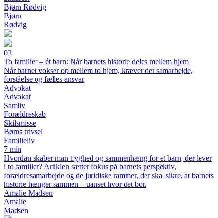
Bjørn Rødvig
Bjørn
Rødvig
03
To familier – ét barn: Når barnets historie deles mellem hjem
Når barnet vokser op mellem to hjem, kræver det samarbejde,
forståelse og fælles ansvar
Advokat
Advokat
Samliv
Forældreskab
Skilsmisse
Børns trivsel
Familieliv
7 min
Hvordan skaber man tryghed og sammenhæng for et barn, der lever
i to familier? Artiklen sætter fokus på barnets perspektiv,
forældresamarbejde og de juridiske rammer, der skal sikre, at barnets
historie hænger sammen – uanset hvor det bor.
Amalie Madsen
Amalie
Madsen