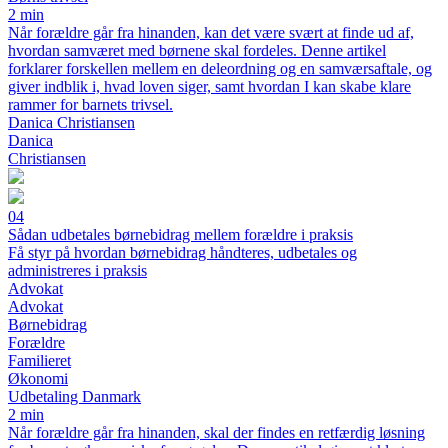
2 min
Når forældre går fra hinanden, kan det være svært at finde ud af,
hvordan samværet med børnene skal fordeles. Denne artikel
forklarer forskellen mellem en deleordning og en samværsaftale, og
giver indblik i, hvad loven siger, samt hvordan I kan skabe klare
rammer for barnets trivsel.
Danica Christiansen
Danica
Christiansen
04
Sådan udbetales børnebidrag mellem forældre i praksis
Få styr på hvordan børnebidrag håndteres, udbetales og
administreres i praksis
Advokat
Advokat
Børnebidrag
Forældre
Familieret
Økonomi
Udbetaling Danmark
2 min
Når forældre går fra hinanden, skal der findes en retfærdig løsning