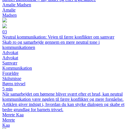
Amalie Madsen
Amalie
Madsen
03
Neutral kommunikation: Vejen til færre konflikter om samvær
Skab ro og samarbejde gennem en mere neutral tone i
kommunikationen
Advokat
Advokat
Samvær
Kommunikation
Forældre
Skilsmisse
Børns trivsel
5 min
Når samarbejdet om børnene bliver svært efter et brud, kan neutral
kommunikation være nøglen til færre konflikter og mere forståelse.
Artiklen giver indsigt i, hvordan du kan styrke dialogen og skabe et
bedre grundlag for barnets trivsel.
Merete Kaa
Merete
Kaa