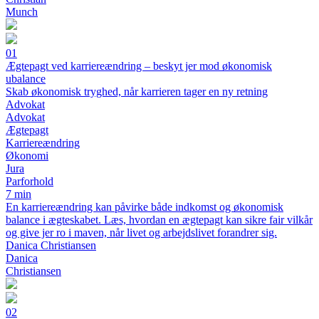
Munch
01
Ægtepagt ved karriereændring – beskyt jer mod økonomisk
ubalance
Skab økonomisk tryghed, når karrieren tager en ny retning
Advokat
Advokat
Ægtepagt
Karriereændring
Økonomi
Jura
Parforhold
7 min
En karriereændring kan påvirke både indkomst og økonomisk
balance i ægteskabet. Læs, hvordan en ægtepagt kan sikre fair vilkår
og give jer ro i maven, når livet og arbejdslivet forandrer sig.
Danica Christiansen
Danica
Christiansen
02