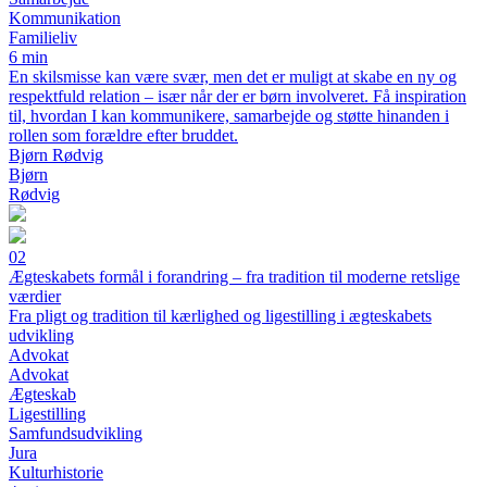
Kommunikation
Familieliv
6 min
En skilsmisse kan være svær, men det er muligt at skabe en ny og
respektfuld relation – især når der er børn involveret. Få inspiration
til, hvordan I kan kommunikere, samarbejde og støtte hinanden i
rollen som forældre efter bruddet.
Bjørn Rødvig
Bjørn
Rødvig
02
Ægteskabets formål i forandring – fra tradition til moderne retslige
værdier
Fra pligt og tradition til kærlighed og ligestilling i ægteskabets
udvikling
Advokat
Advokat
Ægteskab
Ligestilling
Samfundsudvikling
Jura
Kulturhistorie