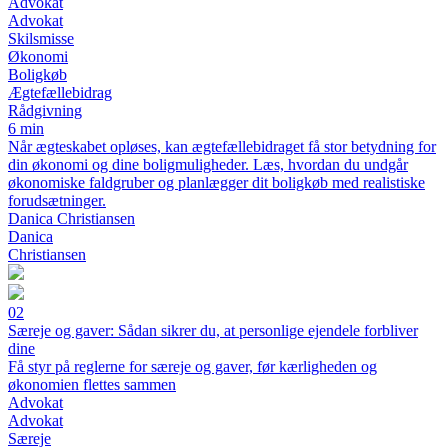
Advokat
Advokat
Skilsmisse
Økonomi
Boligkøb
Ægtefællebidrag
Rådgivning
6 min
Når ægteskabet opløses, kan ægtefællebidraget få stor betydning for
din økonomi og dine boligmuligheder. Læs, hvordan du undgår
økonomiske faldgruber og planlægger dit boligkøb med realistiske
forudsætninger.
Danica Christiansen
Danica
Christiansen
02
Særeje og gaver: Sådan sikrer du, at personlige ejendele forbliver
dine
Få styr på reglerne for særeje og gaver, før kærligheden og
økonomien flettes sammen
Advokat
Advokat
Særeje