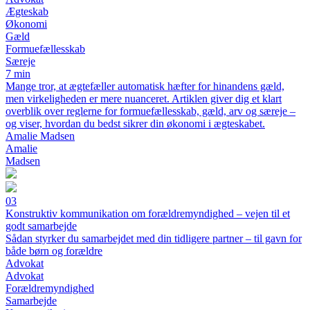
Ægteskab
Økonomi
Gæld
Formuefællesskab
Særeje
7 min
Mange tror, at ægtefæller automatisk hæfter for hinandens gæld,
men virkeligheden er mere nuanceret. Artiklen giver dig et klart
overblik over reglerne for formuefællesskab, gæld, arv og særeje –
og viser, hvordan du bedst sikrer din økonomi i ægteskabet.
Amalie Madsen
Amalie
Madsen
03
Konstruktiv kommunikation om forældremyndighed – vejen til et
godt samarbejde
Sådan styrker du samarbejdet med din tidligere partner – til gavn for
både børn og forældre
Advokat
Advokat
Forældremyndighed
Samarbejde