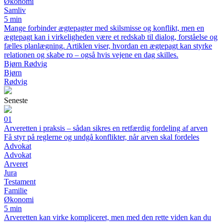
Økonomi
Samliv
5 min
Mange forbinder ægtepagter med skilsmisse og konflikt, men en
ægtepagt kan i virkeligheden være et redskab til dialog, forståelse og
fælles planlægning. Artiklen viser, hvordan en ægtepagt kan styrke
relationen og skabe ro – også hvis vejene en dag skilles.
Bjørn Rødvig
Bjørn
Rødvig
Seneste
01
Arveretten i praksis – sådan sikres en retfærdig fordeling af arven
Få styr på reglerne og undgå konflikter, når arven skal fordeles
Advokat
Advokat
Arveret
Jura
Testament
Familie
Økonomi
5 min
Arveretten kan virke kompliceret, men med den rette viden kan du