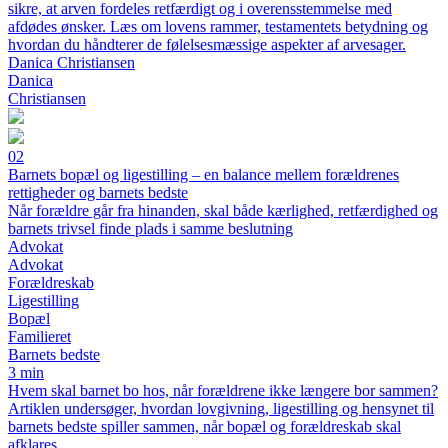
sikre, at arven fordeles retfærdigt og i overensstemmelse med
afdødes ønsker. Læs om lovens rammer, testamentets betydning og
hvordan du håndterer de følelsesmæssige aspekter af arvesager.
Danica Christiansen
Danica
Christiansen
02
Barnets bopæl og ligestilling – en balance mellem forældrenes
rettigheder og barnets bedste
Når forældre går fra hinanden, skal både kærlighed, retfærdighed og
barnets trivsel finde plads i samme beslutning
Advokat
Advokat
Forældreskab
Ligestilling
Bopæl
Familieret
Barnets bedste
3 min
Hvem skal barnet bo hos, når forældrene ikke længere bor sammen?
Artiklen undersøger, hvordan lovgivning, ligestilling og hensynet til
barnets bedste spiller sammen, når bopæl og forældreskab skal
afklares.