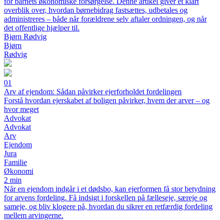
for barnets økonomiske forsørgelse. Denne artikel giver et klart
overblik over, hvordan børnebidrag fastsættes, udbetales og
administreres – både når forældrene selv aftaler ordningen, og når
det offentlige hjælper til.
Bjørn Rødvig
Bjørn
Rødvig
01
Arv af ejendom: Sådan påvirker ejerforholdet fordelingen
Forstå hvordan ejerskabet af boligen påvirker, hvem der arver – og
hvor meget
Advokat
Advokat
Arv
Ejendom
Jura
Familie
Økonomi
2 min
Når en ejendom indgår i et dødsbo, kan ejerformen få stor betydning
for arvens fordeling. Få indsigt i forskellen på fælleseje, særeje og
sameje, og bliv klogere på, hvordan du sikrer en retfærdig fordeling
mellem arvingerne.