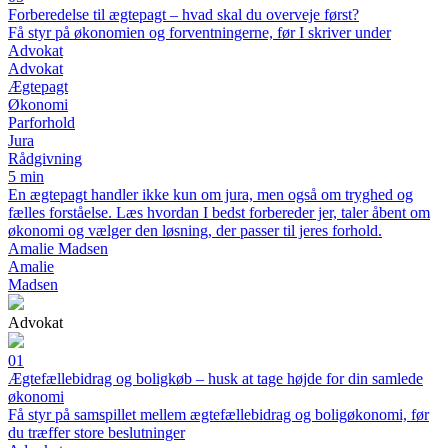
Forberedelse til ægtepagt – hvad skal du overveje først?
Få styr på økonomien og forventningerne, før I skriver under
Advokat
Advokat
Ægtepagt
Økonomi
Parforhold
Jura
Rådgivning
5 min
En ægtepagt handler ikke kun om jura, men også om tryghed og
fælles forståelse. Læs hvordan I bedst forbereder jer, taler åbent om
økonomi og vælger den løsning, der passer til jeres forhold.
Amalie Madsen
Amalie
Madsen
Advokat
01
Ægtefællebidrag og boligkøb – husk at tage højde for din samlede
økonomi
Få styr på samspillet mellem ægtefællebidrag og boligøkonomi, før
du træffer store beslutninger