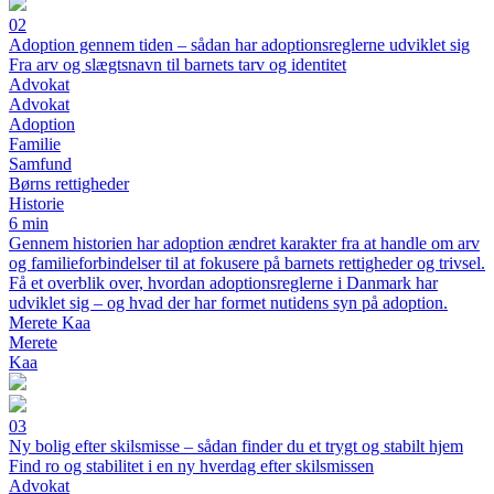
02
Adoption gennem tiden – sådan har adoptionsreglerne udviklet sig
Fra arv og slægtsnavn til barnets tarv og identitet
Advokat
Advokat
Adoption
Familie
Samfund
Børns rettigheder
Historie
6 min
Gennem historien har adoption ændret karakter fra at handle om arv
og familieforbindelser til at fokusere på barnets rettigheder og trivsel.
Få et overblik over, hvordan adoptionsreglerne i Danmark har
udviklet sig – og hvad der har formet nutidens syn på adoption.
Merete Kaa
Merete
Kaa
03
Ny bolig efter skilsmisse – sådan finder du et trygt og stabilt hjem
Find ro og stabilitet i en ny hverdag efter skilsmissen
Advokat