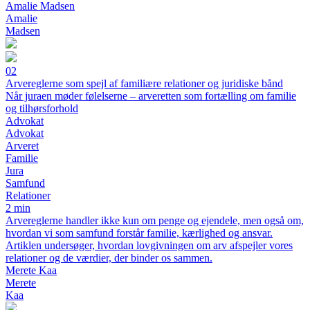
Amalie Madsen
Amalie
Madsen
02
Arvereglerne som spejl af familiære relationer og juridiske bånd
Når juraen møder følelserne – arveretten som fortælling om familie
og tilhørsforhold
Advokat
Advokat
Arveret
Familie
Jura
Samfund
Relationer
2 min
Arvereglerne handler ikke kun om penge og ejendele, men også om,
hvordan vi som samfund forstår familie, kærlighed og ansvar.
Artiklen undersøger, hvordan lovgivningen om arv afspejler vores
relationer og de værdier, der binder os sammen.
Merete Kaa
Merete
Kaa