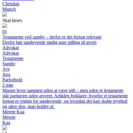
Christian
Munch
Skal læses
01
Testamente ved samliv – derfor er det fortsat relevant
Derfor bør samlevende stadig tage stilling til arven
Advokat
Advokat
Testamente
Samliv
Arv
Jura
Parforhold
2 min
Mange lever sammen uden at være gift – men uden et testamente
står partneren uden arveret. Artiklen forklarer, hvorfor et testamente
fortsat er vigtigt for samlevende, og hvordan det kan skabe tryghed
og sikre den, man holder af.
Merete Kaa
Merete
Kaa