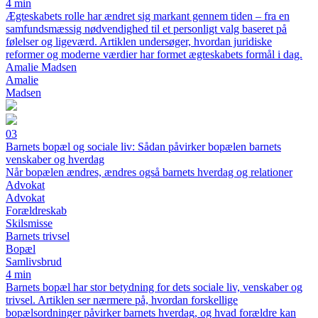
4 min
Ægteskabets rolle har ændret sig markant gennem tiden – fra en
samfundsmæssig nødvendighed til et personligt valg baseret på
følelser og ligeværd. Artiklen undersøger, hvordan juridiske
reformer og moderne værdier har formet ægteskabets formål i dag.
Amalie Madsen
Amalie
Madsen
03
Barnets bopæl og sociale liv: Sådan påvirker bopælen barnets
venskaber og hverdag
Når bopælen ændres, ændres også barnets hverdag og relationer
Advokat
Advokat
Forældreskab
Skilsmisse
Barnets trivsel
Bopæl
Samlivsbrud
4 min
Barnets bopæl har stor betydning for dets sociale liv, venskaber og
trivsel. Artiklen ser nærmere på, hvordan forskellige
bopælsordninger påvirker barnets hverdag, og hvad forældre kan