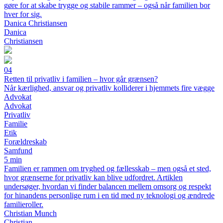
gøre for at skabe trygge og stabile rammer – også når familien bor
hver for sig.
Danica Christiansen
Danica
Christiansen
04
Retten til privatliv i familien – hvor går grænsen?
Når kærlighed, ansvar og privatliv kolliderer i hjemmets fire vægge
Advokat
Advokat
Privatliv
Familie
Etik
Forældreskab
Samfund
5 min
Familien er rammen om tryghed og fællesskab – men også et sted,
hvor grænserne for privatliv kan blive udfordret. Artiklen
undersøger, hvordan vi finder balancen mellem omsorg og respekt
for hinandens personlige rum i en tid med ny teknologi og ændrede
familieroller.
Christian Munch
Christian