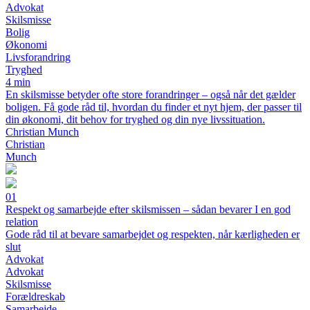
Advokat
Skilsmisse
Bolig
Økonomi
Livsforandring
Tryghed
4 min
En skilsmisse betyder ofte store forandringer – også når det gælder
boligen. Få gode råd til, hvordan du finder et nyt hjem, der passer til
din økonomi, dit behov for tryghed og din nye livssituation.
Christian Munch
Christian
Munch
01
Respekt og samarbejde efter skilsmissen – sådan bevarer I en god
relation
Gode råd til at bevare samarbejdet og respekten, når kærligheden er
slut
Advokat
Advokat
Skilsmisse
Forældreskab
Samarbejde