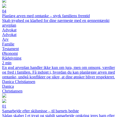
04
Planlæg arven med omtanke – styrk familiens fremtid
Skab tryghed og klarhed for dine nærmeste med en gennemtænkt
arveplan
Advokat
Advokat
Arv
Familie
Testament
Økonomi
Rådgivning
2 min
En god arveplan handler ikke kun om jura, men om omsorg, værdier
og fred i familien. Få indsigt i, hvordan du kan planlægge arven med
omtanke, undgå konflikter og sikre, at dine ønsker bliver respekteret.
Danica Christiansen
Danica
Christiansen
01
Samarbejde efter skilsmisse – til barnets bedste
Sådan skaber I et trygt og stabilt samarbejde omkring jeres barn efter