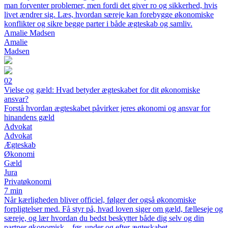
man forventer problemer, men fordi det giver ro og sikkerhed, hvis
livet ændrer sig. Læs, hvordan særeje kan forebygge økonomiske
konflikter og sikre begge parter i både ægteskab og samliv.
Amalie Madsen
Amalie
Madsen
02
Vielse og gæld: Hvad betyder ægteskabet for dit økonomiske
ansvar?
Forstå hvordan ægteskabet påvirker jeres økonomi og ansvar for
hinandens gæld
Advokat
Advokat
Ægteskab
Økonomi
Gæld
Jura
Privatøkonomi
7 min
Når kærligheden bliver officiel, følger der også økonomiske
forpligtelser med. Få styr på, hvad loven siger om gæld, fælleseje og
særeje, og lær hvordan du bedst beskytter både dig selv og din
partner økonomisk – før, under og efter ægteskabet.