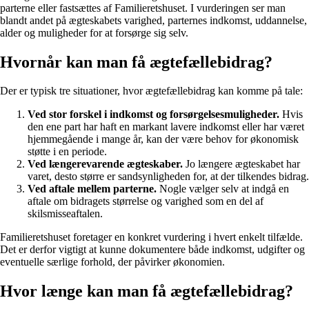
parterne eller fastsættes af Familieretshuset. I vurderingen ser man
blandt andet på ægteskabets varighed, parternes indkomst, uddannelse,
alder og muligheder for at forsørge sig selv.
Hvornår kan man få ægtefællebidrag?
Der er typisk tre situationer, hvor ægtefællebidrag kan komme på tale:
Ved stor forskel i indkomst og forsørgelsesmuligheder.
Hvis
den ene part har haft en markant lavere indkomst eller har været
hjemmegående i mange år, kan der være behov for økonomisk
støtte i en periode.
Ved længerevarende ægteskaber.
Jo længere ægteskabet har
varet, desto større er sandsynligheden for, at der tilkendes bidrag.
Ved aftale mellem parterne.
Nogle vælger selv at indgå en
aftale om bidragets størrelse og varighed som en del af
skilsmisseaftalen.
Familieretshuset foretager en konkret vurdering i hvert enkelt tilfælde.
Det er derfor vigtigt at kunne dokumentere både indkomst, udgifter og
eventuelle særlige forhold, der påvirker økonomien.
Hvor længe kan man få ægtefællebidrag?