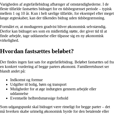
Varigheden af ægtefællebidrag afhænger af omstændighederne. I de
fleste tilfælde fastsættes bidraget for en tidsbegrænset periode – typisk
mellem 1 og 10 år. Kun i helt særlige tilfælde, for eksempel efter meget
lange ægteskaber, kan der tilkendes bidrag uden tidsbegrænsning.
Formålet er, at modtageren gradvist bliver økonomisk selvstændig.
Derfor kan bidraget ses som en midlertidig støtte, der giver tid til at
finde arbejde, tage uddannelse eller tilpasse sig en ny økonomisk
virkelighed.
Hvordan fastsættes beløbet?
Der findes ingen fast sats for ægtefællebidrag. Beløbet fastsættes ud fra
en konkret vurdering af begge parters økonomi. Familieretshuset ser
blandt andet på:
Indkomst og formue
Udgifter til bolig, børn og transport
Muligheder for at øge indtægten gennem arbejde eller
uddannelse
Eventuelle helbredsmæssige forhold
Som udgangspunkt skal bidraget være rimeligt for begge parter – det
må hverken skabe urimelig økonomisk byrde for den betalende eller