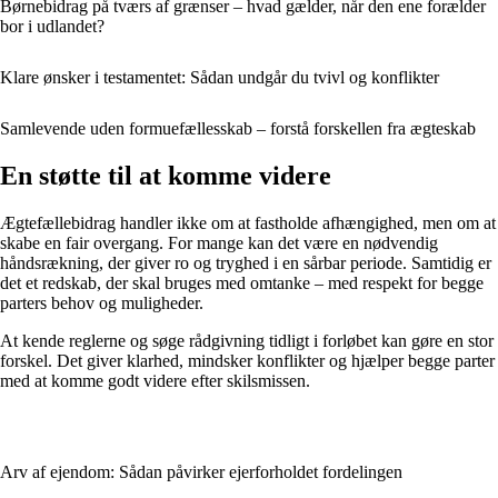
Børnebidrag på tværs af grænser – hvad gælder, når den ene forælder
bor i udlandet?
Klare ønsker i testamentet: Sådan undgår du tvivl og konflikter
Samlevende uden formuefællesskab – forstå forskellen fra ægteskab
En støtte til at komme videre
Ægtefællebidrag handler ikke om at fastholde afhængighed, men om at
skabe en fair overgang. For mange kan det være en nødvendig
håndsrækning, der giver ro og tryghed i en sårbar periode. Samtidig er
det et redskab, der skal bruges med omtanke – med respekt for begge
parters behov og muligheder.
At kende reglerne og søge rådgivning tidligt i forløbet kan gøre en stor
forskel. Det giver klarhed, mindsker konflikter og hjælper begge parter
med at komme godt videre efter skilsmissen.
Arv af ejendom: Sådan påvirker ejerforholdet fordelingen