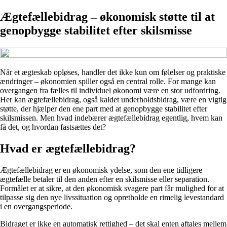
Ægtefællebidrag – økonomisk støtte til at
genopbygge stabilitet efter skilsmisse
Når et ægteskab opløses, handler det ikke kun om følelser og praktiske
ændringer – økonomien spiller også en central rolle. For mange kan
overgangen fra fælles til individuel økonomi være en stor udfordring.
Her kan ægtefællebidrag, også kaldet underholdsbidrag, være en vigtig
støtte, der hjælper den ene part med at genopbygge stabilitet efter
skilsmissen. Men hvad indebærer ægtefællebidrag egentlig, hvem kan
få det, og hvordan fastsættes det?
Hvad er ægtefællebidrag?
Ægtefællebidrag er en økonomisk ydelse, som den ene tidligere
ægtefælle betaler til den anden efter en skilsmisse eller separation.
Formålet er at sikre, at den økonomisk svagere part får mulighed for at
tilpasse sig den nye livssituation og opretholde en rimelig levestandard
i en overgangsperiode.
Bidraget er ikke en automatisk rettighed – det skal enten aftales mellem