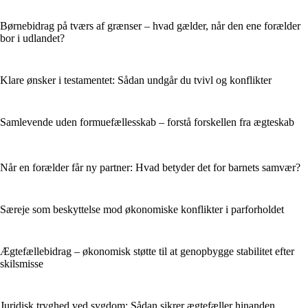
Børnebidrag på tværs af grænser – hvad gælder, når den ene forælder
bor i udlandet?
Klare ønsker i testamentet: Sådan undgår du tvivl og konflikter
Samlevende uden formuefællesskab – forstå forskellen fra ægteskab
Når en forælder får ny partner: Hvad betyder det for barnets samvær?
Særeje som beskyttelse mod økonomiske konflikter i parforholdet
Ægtefællebidrag – økonomisk støtte til at genopbygge stabilitet efter
skilsmisse
Juridisk tryghed ved sygdom: Sådan sikrer ægtefæller hinanden