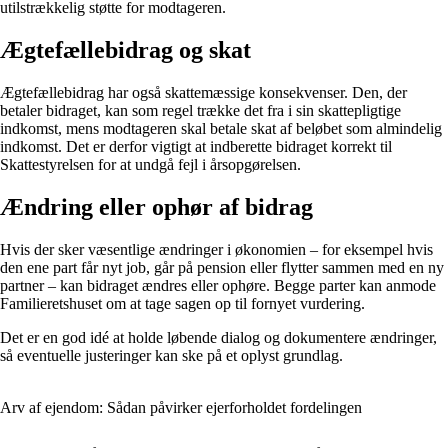
utilstrækkelig støtte for modtageren.
Ægtefællebidrag og skat
Ægtefællebidrag har også skattemæssige konsekvenser. Den, der
betaler bidraget, kan som regel trække det fra i sin skattepligtige
indkomst, mens modtageren skal betale skat af beløbet som almindelig
indkomst. Det er derfor vigtigt at indberette bidraget korrekt til
Skattestyrelsen for at undgå fejl i årsopgørelsen.
Ændring eller ophør af bidrag
Hvis der sker væsentlige ændringer i økonomien – for eksempel hvis
den ene part får nyt job, går på pension eller flytter sammen med en ny
partner – kan bidraget ændres eller ophøre. Begge parter kan anmode
Familieretshuset om at tage sagen op til fornyet vurdering.
Det er en god idé at holde løbende dialog og dokumentere ændringer,
så eventuelle justeringer kan ske på et oplyst grundlag.
Arv af ejendom: Sådan påvirker ejerforholdet fordelingen